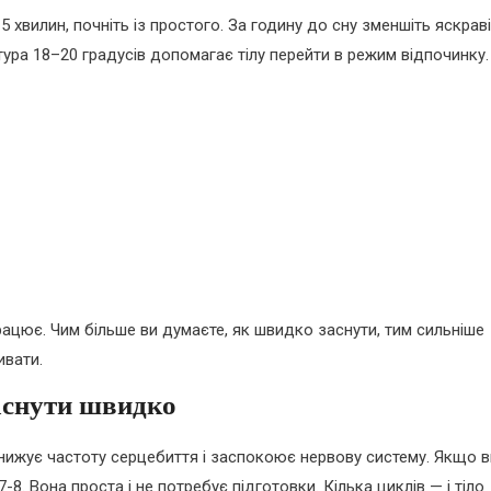
 хвилин, почніть із простого. За годину до сну зменшіть яскрав
атура 18–20 градусів допомагає тілу перейти в режим відпочинку.
ацює. Чим більше ви думаєте, як швидко заснути, тим сильніше
ивати.
заснути швидко
знижує частоту серцебиття і заспокоює нервову систему. Якщо в
-8. Вона проста і не потребує підготовки. Кілька циклів — і тіло