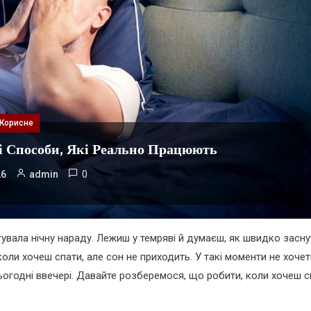
Корисне
і Способи, Які Реально Працюють
0
26
admin
штувала нічну нараду. Лежиш у темряві й думаєш, як швидко засну
 коли хочеш спати, але сон не приходить. У такі моменти не хоче
 сьогодні ввечері. Давайте розберемося, що робити, коли хочеш 