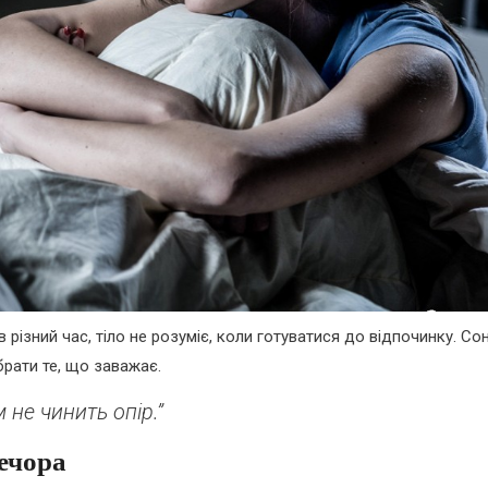
 різний час, тіло не розуміє, коли готуватися до відпочинку. Со
рати те, що заважає.
 не чинить опір.”
ечора