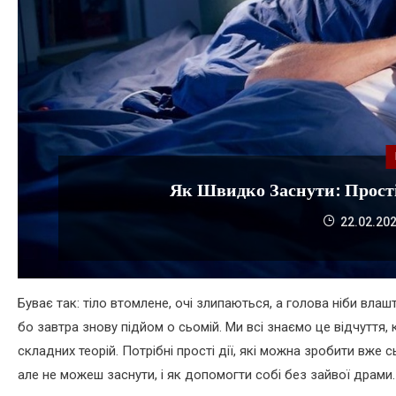
Як Швидко Заснути: Прост
22.02.20
Буває так: тіло втомлене, очі злипаються, а голова ніби вла
бо завтра знову підйом о сьомій. Ми всі знаємо це відчуття,
складних теорій. Потрібні прості дії, які можна зробити вже
але не можеш заснути, і як допомогти собі без зайвої драми.