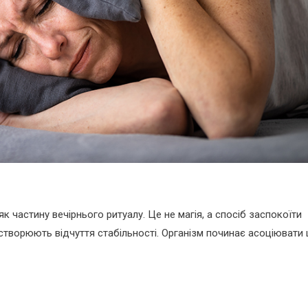
 частину вечірнього ритуалу. Це не магія, а спосіб заспокоїти
творюють відчуття стабільності. Організм починає асоціювати ц