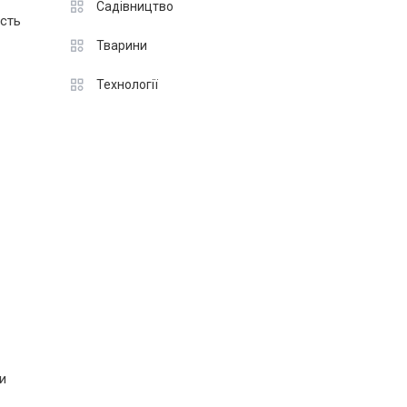
Садівництво
ість
Тварини
Технології
и