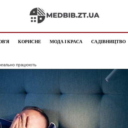
medbib.zt.ua
ОВ’Я
КОРИСНЕ
МОДА І КРАСА
САДІВНИЦТВО
і реально працюють