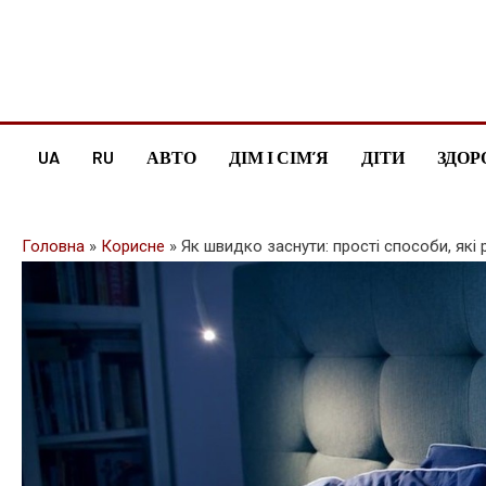
Skip
to
content
UA
RU
АВТО
ДІМ І СІМ’Я
ДІТИ
ЗДОР
Головна
»
Корисне
»
Як швидко заснути: прості способи, як