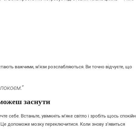
 стають важчими, м’язи розслабляються. Ви точно відчуєте, що
спокоєм.”
 можеш заснути
те себе. Встаньте, увімкніть м’яке світло і зробіть щось спокійн
у. Це допоможе мозку переключитися. Коли знову з’явиться