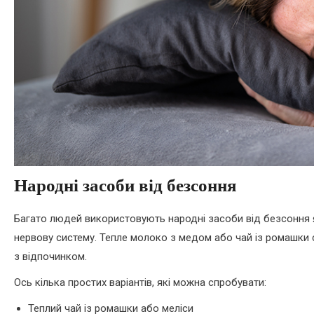
Народні засоби від безсоння
Багато людей використовують народні засоби від безсоння як
нервову систему. Тепле молоко з медом або чай із ромашки с
з відпочинком.
Ось кілька простих варіантів, які можна спробувати:
Теплий чай із ромашки або меліси