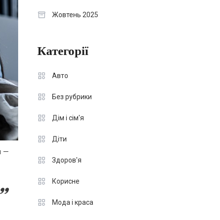
Жовтень 2025
Категорії
Авто
Без рубрики
Дім і сім'я
Діти
н —
Здоров'я
Корисне
Мода і краса