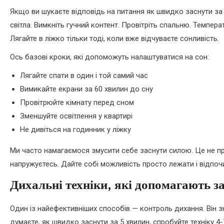
Якщо ви шукаєте відповідь на питання як швидко заснути за 5
світла. Вимкніть гучний контент. Провітріть спальню. Темпер
Лягайте в ліжко тільки тоді, коли вже відчуваєте сонливість.
Ось базові кроки, які допоможуть налаштуватися на сон:
Лягайте спати в один і той самий час
Вимикайте екрани за 60 хвилин до сну
Провітрюйте кімнату перед сном
Зменшуйте освітлення у квартирі
Не дивіться на годинник у ліжку
Ми часто намагаємося змусити себе заснути силою. Це не пр
напружуєтесь. Дайте собі можливість просто лежати і відпоч
Дихальні техніки, які допомагають 
Один із найефективніших способів — контроль дихання. Він 
думаєте, як швидко заснути за 5 хвилин, спробуйте техніку 4-7