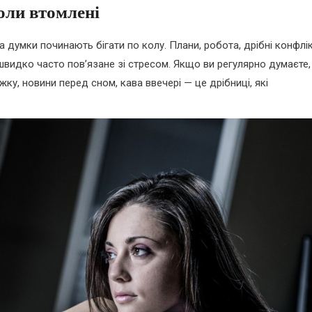
оли втомлені
, а думки починають бігати по колу. Плани, робота, дрібні конфлі
 швидко часто пов’язане зі стресом. Якщо ви регулярно думаєте,
іжку, новини перед сном, кава ввечері — це дрібниці, які