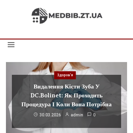
Skip
to
medbib.zt.ua
content
Здоров'я
Видалення Кісти Зуба У
DC.Bolinet: Як Проходить
Процедура І Коли Вона Потрібна
0
30.03.2026
admin