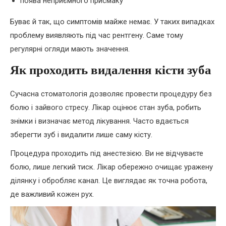
поява неприємного присмаку
Буває й так, що симптомів майже немає. У таких випадках
проблему виявляють під час рентгену. Саме тому
регулярні огляди мають значення.
Як проходить видалення кісти зуба
Сучасна стоматологія дозволяє провести процедуру без
болю і зайвого стресу. Лікар оцінює стан зуба, робить
знімки і визначає метод лікування. Часто вдається
зберегти зуб і видалити лише саму кісту.
Процедура проходить під анестезією. Ви не відчуваєте
болю, лише легкий тиск. Лікар обережно очищає уражену
ділянку і обробляє канал. Це виглядає як точна робота,
де важливий кожен рух.