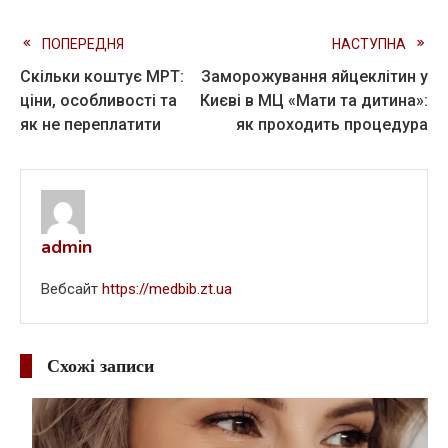
Read
ПОПЕРЕДНЯ
НАСТУПНА
Скільки коштує МРТ:
Заморожування яйцеклітин у
more
ціни, особливості та
Києві в МЦ «Мати та дитина»:
articles
як не переплатити
як проходить процедура
admin
Вебсайт
https://medbib.zt.ua
Схожі записи