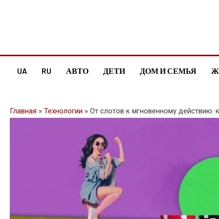
Skip
to
content
UA
RU
АВТО
ДЕТИ
ДОМ И СЕМЬЯ
Ж
Главная
»
Технологии
»
От слотов к мгновенному действию: к