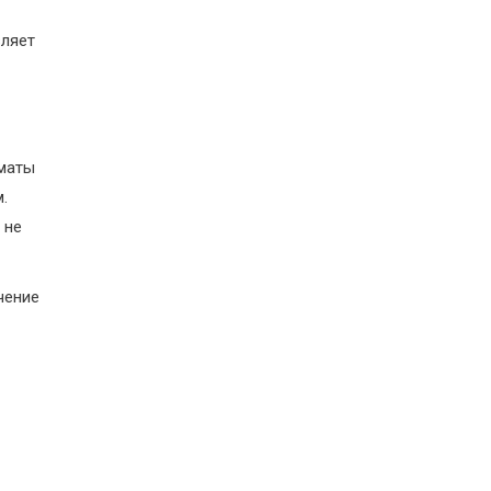
вляет
рматы
.
 не
чение