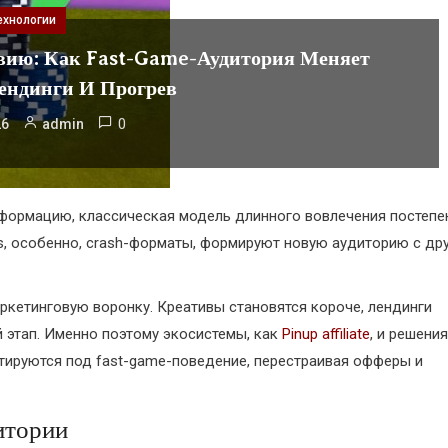
ехнологии
вию: Как Fast-Game-Аудитория Меняет
ендинги И Прогрев
0
26
admin
сформацию, классическая модель длинного вовлечения постепе
es, особенно, crash-форматы, формируют новую аудиторию с др
аркетинговую воронку. Креативы становятся короче, лендинги
й этап. Именно поэтому экосистемы, как
Pinup affiliate
, и решения
птируются под fast-game-поведение, перестраивая офферы и
итории