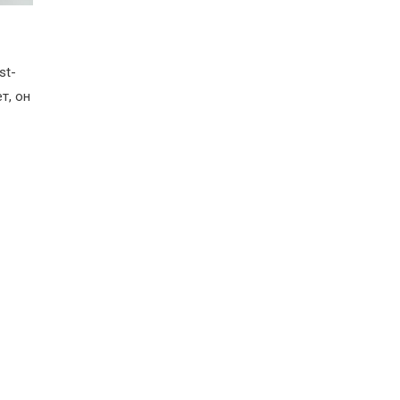
st-
т, он