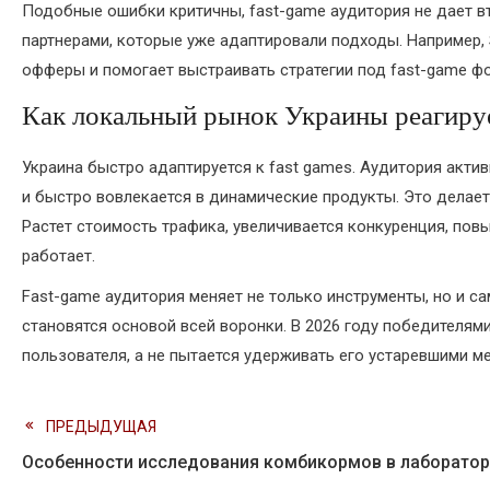
Подобные ошибки критичны, fast-game аудитория не дает в
партнерами, которые уже адаптировали подходы. Например, 
офферы и помогает выстраивать стратегии под fast-game ф
Как локальный рынок Украины реагируе
Украина быстро адаптируется к fast games. Аудитория акти
и быстро вовлекается в динамические продукты. Это делае
Растет стоимость трафика, увеличивается конкуренция, пов
работает.
Fast-game аудитория меняет не только инструменты, но и са
становятся основой всей воронки. В 2026 году победителям
пользователя, а не пытается удерживать его устаревшими м
Read
ПРЕДЫДУЩАЯ
Особенности исследования комбикормов в лаборатор
more