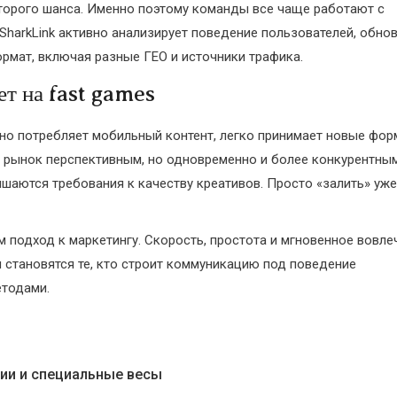
торого шанса. Именно поэтому команды все чаще работают с
SharkLink активно анализирует поведение пользователей, обно
ормат, включая разные ГЕО и источники трафика.
т на fast games
вно потребляет мобильный контент, легко принимает новые фо
т рынок перспективным, но одновременно и более конкурентным
ышаются требования к качеству креативов. Просто «залить» уже
м подход к маркетингу. Скорость, простота и мгновенное вовле
и становятся те, кто строит коммуникацию под поведение
етодами.
ии и специальные весы