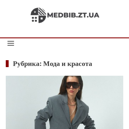
Skip
to
medbib.zt.ua
content
Рубрика:
Мода и красота