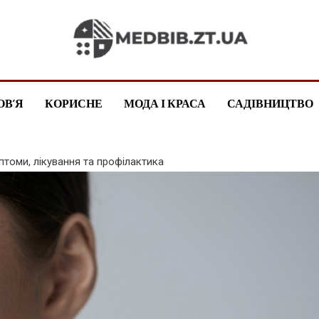
medbib.zt.ua
ОВ’Я
КОРИСНЕ
МОДА І КРАСА
САДІВНИЦТВО
птоми, лікування та профілактика