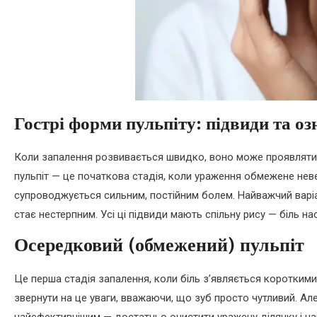
Гострі форми пульпіту: підвиди та оз
Коли запалення розвивається швидко, воно може проявлятися
пульпіт — це початкова стадія, коли ураження обмежене не
супроводжується сильним, постійним болем. Найважчий варіант
стає нестерпним. Усі ці підвиди мають спільну рису — біль н
Осередковий (обмежений) пульпіт
Це перша стадія запалення, коли біль з’являється короткими
звернути на це уваги, вважаючи, що зуб просто чутливий. Ал