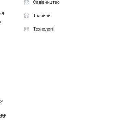
Садівництво
ня
Тварини
:
Технології
й