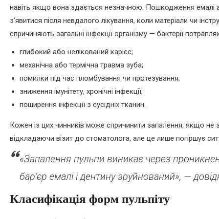
навіть якщо вона здається незначною. Пошкодження емалі а
з’явитися після невдалого лікування, коли матеріали чи інст
спричиняють загальні інфекції організму — бактерії потрапля
глибокий або нелікований карієс;
механічна або термічна травма зуба;
помилки під час пломбування чи протезування;
зниження імунітету, хронічні інфекції;
поширення інфекції з сусідніх тканин.
Кожен із цих чинників може спричинити запалення, якщо не з
відкладаючи візит до стоматолога, але це лише погіршує сит
«Запалення пульпи виникає через проникнен
бар’єр емалі і дентину зруйнований», — довід
Класифікація форм пульпіту