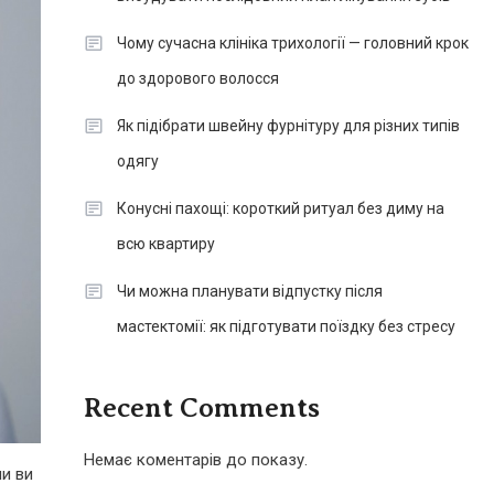
Чому сучасна клініка трихології — головний крок
до здорового волосся
Як підібрати швейну фурнітуру для різних типів
одягу
Конусні пахощі: короткий ритуал без диму на
всю квартиру
Чи можна планувати відпустку після
мастектомії: як підготувати поїздку без стресу
Recent Comments
Немає коментарів до показу.
ли ви