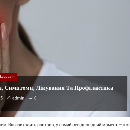
Здоров'я
я, Симптоми, Лікування Та Профілактика
0
25
admin
шим. Він приходить раптово, у самий невідповідний момент — ко