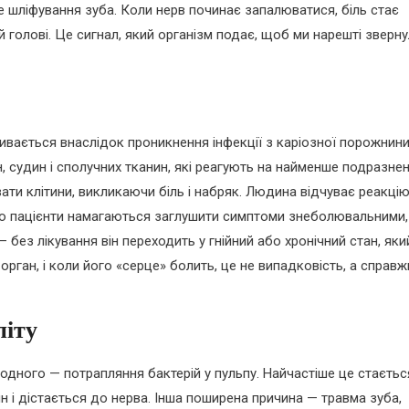
е шліфування зуба. Коли нерв починає запалюватися, біль стає
й голові. Це сигнал, який організм подає, щоб ми нарешті зверн
вивається внаслідок проникнення інфекції з каріозної порожнин
, судин і сполучних тканин, які реагують на найменше подразнен
ати клітини, викликаючи біль і набряк. Людина відчуває реакцію
асто пацієнти намагаються заглушити симптоми знеболювальними,
 без лікування він переходить у гнійний або хронічний стан, яки
рган, і коли його «серце» болить, це не випадковість, а справж
піту
 одного — потрапляння бактерій у пульпу. Найчастіше це стаєтьс
н і дістається до нерва. Інша поширена причина — травма зуба,