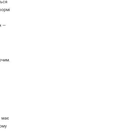
ться
формі
и —
ючим.
о має
тому