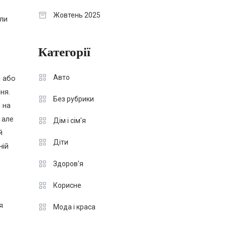
Жовтень 2025
ули
Категорії
Авто
и або
ня.
Без рубрики
 на
 але
Дім і сім'я
й
Діти
ній
Здоров'я
Корисне
я
Мода і краса