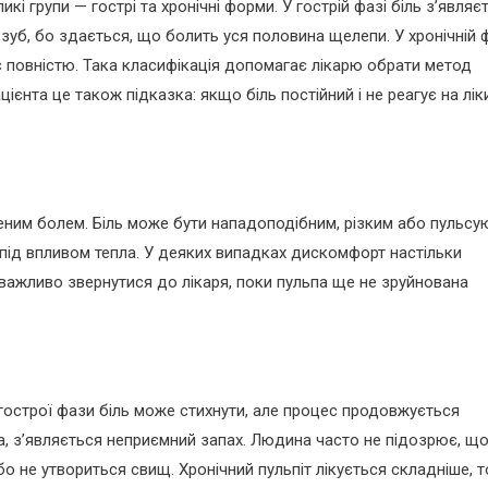
кі групи — гострі та хронічні форми. У гострій фазі біль з’являє
зуб, бо здається, що болить уся половина щелепи. У хронічній 
є повністю. Така класифікація допомагає лікарю обрати метод
єнта це також підказка: якщо біль постійний і не реагує на лік
ним болем. Біль може бути нападоподібним, різким або пульсу
 під впливом тепла. У деяких випадках дискомфорт настільки
 важливо звернутися до лікаря, поки пульпа ще не зруйнована
 гострої фази біль може стихнути, але процес продовжується
а, з’являється неприємний запах. Людина часто не підозрює, щ
о не утвориться свищ. Хронічний пульпіт лікується складніше, 