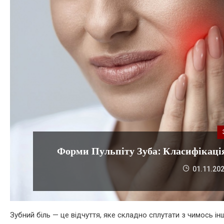
Форми Пульпіту Зуба: Класифікаці
01.11.20
Зубний біль — це відчуття, яке складно сплутати з чимось ін