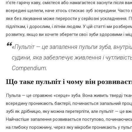
п’єте гарячу каву, смієтеся або намагаєтеся заснути після в
всередині щелепи, наче хтось стискає зуб зсередини. Часто 
яке без лікування може перерости у серйозні ускладнення. Пу
підліткам, і дорослим, і літнім людям. У цій статті ми розбере
розвитку, якщо ви хочете зберегти свої зуби здоровими і міц
«Пульпіт — це запалення пульпи зуба, внутрі
судини, яка забезпечує живлення і чутливіст
Compendium.
Що таке пульпіт і чому він розвиваєт
Пульпа — це справжнє «серце» зуба. Вона живить тверді тка
всередину проникають бактерії, починається запальний проце
зубі як дрібницю, яку можна перетерпіти, але пульпіт — це в
Найчастіше запалення розвивається поступово, починаючись 
на глибоку порожнину, через яку мікроби проникають у пул