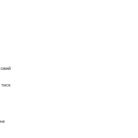
ковий
 тиск
 не