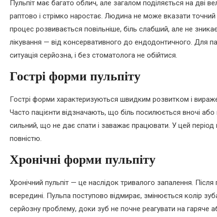
Пульпіт має багато облич, але загалом поділяється на дві вели
раптово і стрімко наростає. Людина не може вказати точний 
процес розвивається повільніше, біль слабший, але не зника
лікування — від консервативного до ендодонтичного. Для паці
ситуація серйозна, і без стоматолога не обійтися.
Гострі форми пульпіту
Гострі форми характеризуються швидким розвитком і вираже
Часто пацієнти відзначають, що біль посилюється вночі або
сильний, що не дає спати і заважає працювати. У цей період
повністю.
Хронічні форми пульпіту
Хронічний пульпіт — це наслідок тривалого запалення. Після
всередині. Пульпа поступово відмирає, змінюється колір зуб
серйозну проблему, доки зуб не почне реагувати на гаряче аб