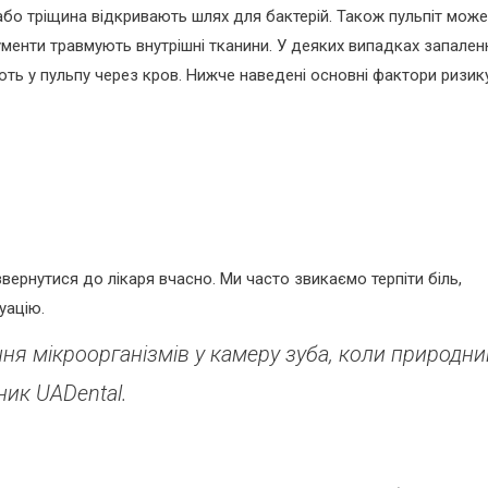
бо тріщина відкривають шлях для бактерій. Також пульпіт може
рументи травмують внутрішні тканини. У деяких випадках запален
ють у пульпу через кров. Нижче наведені основні фактори ризику
вернутися до лікаря вчасно. Ми часто звикаємо терпіти біль,
уацію.
ня мікроорганізмів у камеру зуба, коли природни
ник UADental.