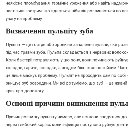
неякісне пломбування, термічне ураження або навіть надмірн
настільки гострим, що здається, ніби він розливається по всі
увагу на проблему.
Визначення пульпіту зуба
Пульпіт — це гостре або хронічне запалення пульпи, яке роз
під час травми зуба. Пульпа складається з нервових волокон
Коли бактерії потрапляють у цю зону, вони починають руйнув
холодне, гаряче, солодке, а згодом біль стає постійним. Ч
це лише маскує проблему. Пульпіт не проходить сам по собі —
знищує зуб зсередини. Ми всі розуміємо, що зуб — це живий о
крик про допомогу.
Основні причини виникнення пуль
Причин розвитку пульпіту чимало, але всі вони зводяться до
через глибокий карієс, коли інфекція поступово руйнує денти