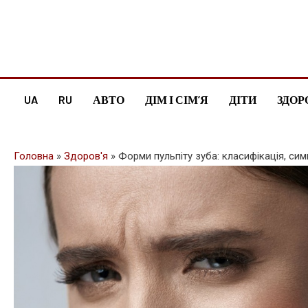
Skip
to
content
UA
RU
АВТО
ДІМ І СІМ’Я
ДІТИ
ЗДОР
Головна
»
Здоров'я
»
Форми пульпіту зуба: класифікація, сим