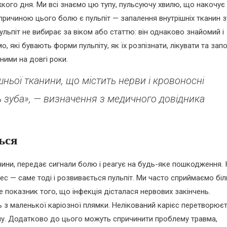
ажкого дня. Ми всі знаємо цю тупу, пульсуючу хвилю, що накочує
причиною цього болю є пульпіт — запалення внутрішніх тканин з
льпіт не вибирає за віком або статтю: він однаково знайомий і
мо, які бувають форми пульпіту, як їх розпізнати, лікувати та запо
ними на довгі роки.
шньої тканини, що містить нерви і кровоносні
ь зуба», — визначення з медичного довідника
ься
нини, передає сигнали болю і реагує на будь-яке пошкодження.
с — саме тоді і розвивається пульпіт. Ми часто сприймаємо біл
же показник того, що інфекція дісталася нервових закінчень.
з маленької каріозної плямки. Нелікований карієс перетворює
ьпу. Додатково до цього можуть спричинити проблему травма,