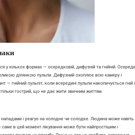
наки
 у кількох формах — осередковій, дифузній та гнійній. Осеред
великою ділянкою пульпи. Дифузний охоплює всю камеру і
 — гнійний пульпіт, коли всередині пульпи накопичується гній і
астільки гострий, що не дає жити звичним життям.
 нападами і реагує на холодне чи солодке. Людина може навіть
е саме в цей момент лікування може бути найпростішим і